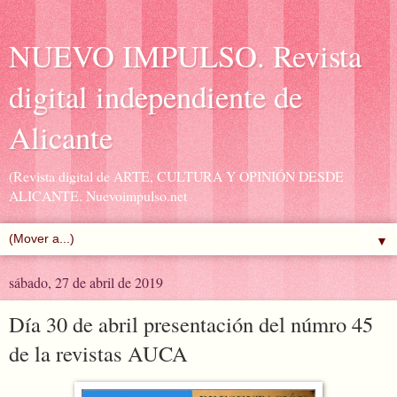
NUEVO IMPULSO. Revista
digital independiente de
Alicante
(Revista digital de ARTE, CULTURA Y OPINIÓN DESDE
ALICANTE. Nuevoimpulso.net
▼
sábado, 27 de abril de 2019
Día 30 de abril presentación del númro 45
de la revistas AUCA