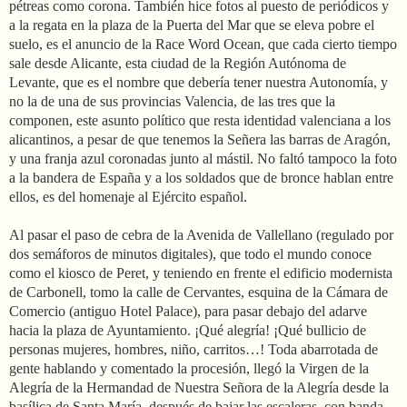
pétreas como corona. También hice fotos al puesto de periódicos y
a la regata en la plaza de la Puerta del Mar que se eleva pobre el
suelo, es el anuncio de la Race Word Ocean, que cada cierto tiempo
sale desde Alicante, esta ciudad de la Región Autónoma de
Levante, que es el nombre que debería tener nuestra Autonomía, y
no la de una de sus provincias Valencia, de las tres que la
componen, este asunto político que resta identidad valenciana a los
alicantinos, a pesar de que tenemos la Señera las barras de Aragón,
y una franja azul coronadas junto al mástil. No faltó tampoco la foto
a la bandera de España y a los soldados que de bronce hablan entre
ellos, es del homenaje al Ejército español.
Al pasar el paso de cebra de la Avenida de Vallellano (regulado por
dos semáforos de minutos digitales), que todo el mundo conoce
como el kiosco de Peret, y teniendo en frente el edificio modernista
de Carbonell, tomo la calle de Cervantes, esquina de la Cámara de
Comercio (antiguo Hotel Palace), para pasar debajo del adarve
hacia la plaza de Ayuntamiento. ¡Qué alegría! ¡Qué bullicio de
personas mujeres, hombres, niño, carritos…! Toda abarrotada de
gente hablando y comentado la procesión, llegó la Virgen de la
Alegría de la Hermandad de Nuestra Señora de la Alegría desde la
basílica de Santa María, después de bajar las escaleras, con banda