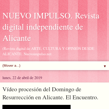
NUEVO IMPULSO. Revista
digital independiente de
Alicante
(Revista digital de ARTE, CULTURA Y OPINIÓN DESDE
ALICANTE. Nuevoimpulso.net
▼
lunes, 22 de abril de 2019
Vídeo procesión del Domingo de
Resurrección en Alicante. El Encuentro.