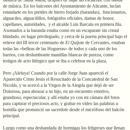
de música. En los balcones del Ayuntamiento de Alicante, lucían
estandarte en los pretiles de hierro forjado (barandas),
funcionarios,
alguaciles, alguacilillos, fotógrafos oficiales, damas de honor,
capellanes, autoridades,
y el alcalde Luis Barcala en primera fila.
Asomados a la baranda estaba como en un escaparate sin cristal
blindado, en lugar privilegiado, y cerca de la puerta principal bajo el
relieve del III tercer centenario de
El Quijote
de Cervantes, estaban
todas las «belleas de las Hogueras» de todos y cada uno de los
barrios, con deslumbrante mantillas blancas de pureza, como
testigos de acto litúrgico que se iba a celebrar en la plaza.
Pero ¡Aleluya! Cuando por la calle Jorge Juan apareció el
Aparecido Cristo Jesús el Resucitado de la
Concatedral de San
Nicolás,
y se acercó a la Virgen de la Alegría que dejó de ser
Dolorosa, para abrazar a su hijo, en un encuentro emotivo,
grandioso, espectacular, y allí estaba yo con mi cámara del fotos
para capturar el preciosos acto, y grabar en vídeo las palabras u
homilía que pronunció un sacerdote desde el micrófono del balcón
principal.
Luego como una desbandada de hormigas los feligreses que llenan