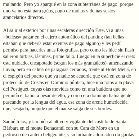
multando. Pero yo aparqué en la zona subterránea de pago
porque
uno ya no está para grúas, pago de multas y demás sustos
arancelarios directos.
Al salir al exterior por unas escaleras dirección Este, vi a unas
«belleas» pagar en el cajero automático del parking (tan bellas
estaban que debería estar exentas de pago alguno) y les pedí
permiso para hacerles unas fotografías, pero como las hice sin flash
salieron turbias, lástimas, prime fallo. Luego en la superficie el cielo
esta nublado, encapotado (según los más gramáticos), amenazando
lluvia, pero en calma de paraguas cerrados, frente al Hotel Meliá, en
el espigón del puerto que ya nadie se acuerda que está en zona de
protección de Costas en Dominio público, hice una fotos a la playa
del Postiguet, cuyas olas movidas como en una batidora que no
permitía el baño; a pesar de ello, y como era domingo había gente
paseando por la lengua del agua, esa zona de arena humedecida
que, sesgada,
impide que el mar se salga de sus bordes.
Saqué fotos, y también al altivo y vigilante del castillo de Santa
Bárbara en el monte Benacantil con su Cara de Moro en un
pedrusco de cantera beligerante, y su turbante adornado con garitas