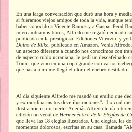
En una larga conversación que duró una hora y medi
si fuéramos viejos amigos de toda la vida, aunque te
haber conocido a Vicente Ramos y a Gaspar Peral Ba
intercambiamos libros, Alfredo me regaló dedicado s
publicada en la prestigiosa Ediciones Vitruvio, y yo l
Duino de Rilke,
publicado en Amazon. Venía Alfredo, 
un aspecto diferente a cuando nos conocimos con traj
de aspecto rubio ucraniana, le pedí un descafeinado c
Tonic, que vino en una copa grande con varios iceber
que hasta a mi me llegó el olor del enebro destilado.
Al día siguiente Alfredo me mandó un emilio que dec
y extraordinarias tus doce ilustraciones”. Lo cual me
ilustración es mi fuerte. Además Alfredo tenía referen
edición no venal de
Hermenéutica de la Elegías de G
que lleva las 18 elegías ilustradas. Una elegías, las 
momentos dolorosos, escritas en su casa llamada "Al