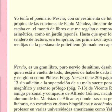
Yo tenía el poemario
Nervio
, con su vestimenta de lu
propios de las ediciones de Pablo Méndez, director de
estaba en el montó de libros que me regalan o comp
asimétrica, como un jardín japonés. Hasta que ayer lo 
sendero de lectura, era temprano, los primerizos rayos
rendijas de la persiana de polietileno (domado en capr
Nervio
, es un gran libro, puro nervio de sátiras, desa
quien está a vuelta de todo, después de haberle dado 
y en globo como Phileas Fogg.
Nervio
tiene 206 págin
13 sin adición a la superstición de su mala suerte pop
magnífico y extenso prólogo (pág. 7-13) de Vicente 
amigo personal y compadre de Alfredo Gómez, nacido 
alumno de los Maristas de Alicante; donde tras una p
literaria, no escatima en datos biográficos y académic
profesor en varias universidades americanas como Yal