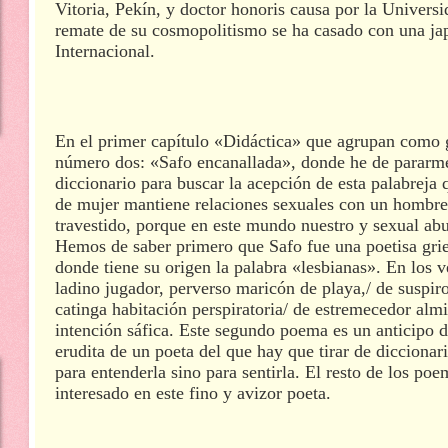
Vitoria, Pekín, y doctor honoris causa por la Univer
remate de su cosmopolitismo se ha casado con una ja
Internacional.
En el primer capítulo «Didáctica» que agrupan como g
número dos: «Safo encanallada», donde he de pararme 
diccionario para buscar la acepción de esta palabreja q
de mujer mantiene relaciones sexuales con un hombre"
travestido, porque en este mundo nuestro y sexual
abu
Hemos de saber primero que Safo fue una poetisa grie
donde tiene su origen la palabra «lesbianas». En los 
ladino jugador, perverso maricón de playa,/ de suspiro
catinga habitación perspiratoria/ de estremecedor al
intención sáfica. Este segundo poema es un anticipo d
erudita de un poeta del que hay que tirar de dicciona
para entenderla sino para sentirla. El resto de los poem
interesado en este fino y avizor poeta.