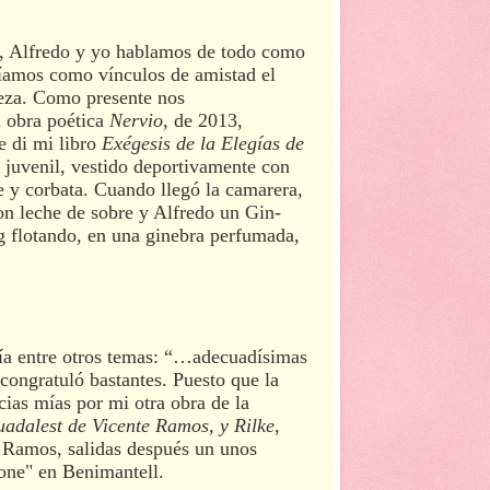
a, Alfredo y yo hablamos de todo como
níamos como vínculos de amistad el
eza. Como presente nos
u obra poética
Nervio
, de 2013,
e di mi libro
Exégesis de la Elegías de
juvenil, vestido deportivamente con
e y corbata. Cuando llegó la camarera,
on leche de sobre y Alfredo un Gin-
g flotando, en una ginebra perfumada,
ía entre otros temas: “…adecuadísimas
 congratuló bastantes. Puesto que la
cias mías por mi otra obra de la
uadalest de Vicente Ramos,
y Rilke
,
de Ramos, salidas después un unos
one" en Benimantell.