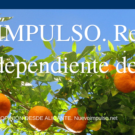
MPULSO. Rev
ndependiente d
 Y OPINIÓN DESDE ALICANTE. Nuevoimpulso.net