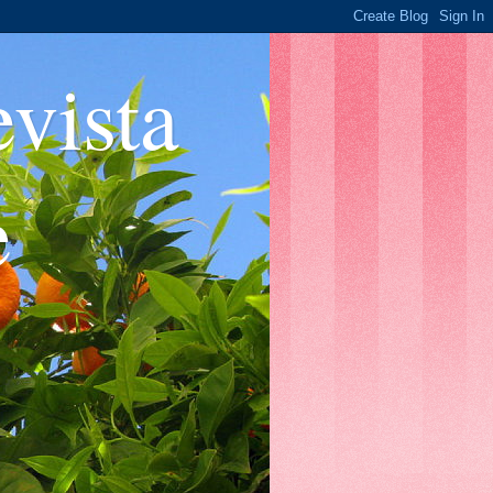
ista
e