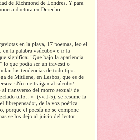
sidad de Richmond de Londres. Y para
ponesa doctora en Derecho
aviotas en la playa, 17 poemas, leo el
en la palabra «súcubo» e ir la
ue significa: "
Que bajo la apariencia
 lo que podía ser un travesti o
ndan las tendencias de todo tipo.
ga de Mitilene, en Lesbos, que es de
versos: «No me traigan al súcubo/
 al transverso del morro sexual/ de
mizclado tufo…» (vv.1-5), se resume la
el librepensador, de la voz poética
rio, porque el poesía no se compone
as se los dejo al juicio del lector