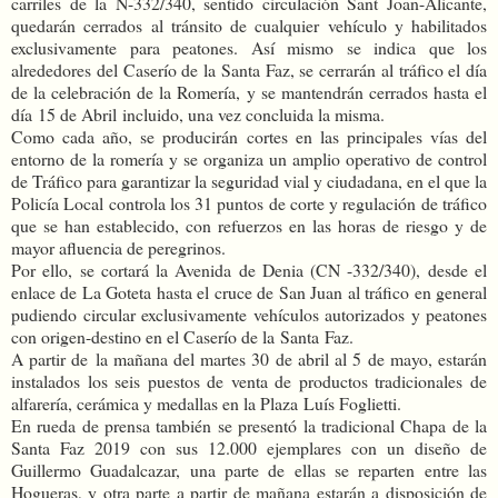
carriles de la N-332/340, sentido circulación Sant Joan-Alicante,
quedarán cerrados al tránsito de cualquier vehículo y habilitados
exclusivamente para peatones. Así mismo se indica que los
alrededores del Caserío de la Santa Faz, se cerrarán al tráfico el día
de la celebración de la Romería, y se mantendrán cerrados hasta el
día 15 de Abril incluido, una vez concluida la misma.
Como cada año, se producirán cortes en las principales vías del
entorno de la romería y se organiza un amplio operativo de control
de Tráfico para garantizar la seguridad vial y ciudadana, en el que la
Policía Local controla los 31 puntos de corte y regulación de tráfico
que se han establecido, con refuerzos en las horas de riesgo y de
mayor afluencia de peregrinos.
Por ello, se cortará la Avenida de Denia (CN -332/340), desde el
enlace de La Goteta hasta el cruce de San Juan al tráfico en general
pudiendo circular exclusivamente vehículos autorizados y peatones
con origen-destino en el Caserío de la Santa Faz.
A partir de la mañana del martes 30 de abril al 5 de mayo, estarán
instalados los seis puestos de venta de productos tradicionales de
alfarería, cerámica y medallas en la Plaza Luís Foglietti.
En rueda de prensa también se presentó la tradicional Chapa de la
Santa Faz 2019 con sus 12.000 ejemplares con un diseño de
Guillermo Guadalcazar, una parte de ellas se reparten entre las
Hogueras, y otra parte a partir de mañana estarán a disposición de