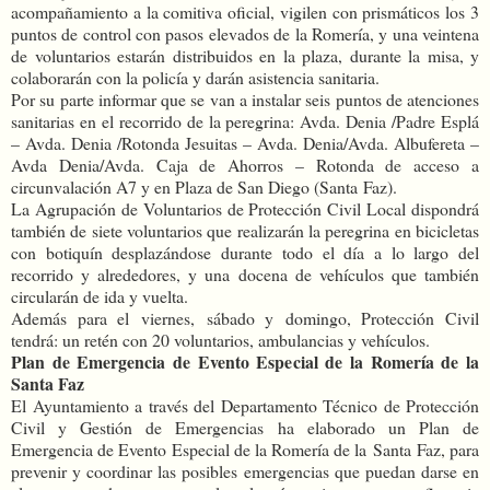
acompañamiento a la comitiva oficial, vigilen con prismáticos los 3
puntos de control con pasos elevados de la Romería, y una veintena
de voluntarios estarán distribuidos en la plaza, durante la misa, y
colaborarán con la policía y darán asistencia sanitaria.
Por su parte informar que se van a instalar seis puntos de atenciones
sanitarias en el recorrido de la peregrina: Avda. Denia /Padre Esplá
– Avda. Denia /Rotonda Jesuitas – Avda. Denia/Avda. Albufereta –
Avda Denia/Avda. Caja de Ahorros – Rotonda de acceso a
circunvalación A7 y en Plaza de San Diego (Santa Faz).
La Agrupación de Voluntarios de Protección Civil Local dispondrá
también de siete voluntarios que realizarán la peregrina en bicicletas
con botiquín desplazándose durante todo el día a lo largo del
recorrido y alrededores, y una docena de vehículos que también
circularán de ida y vuelta.
Además para el viernes, sábado y domingo, Protección Civil
tendrá: un retén con 20 voluntarios, ambulancias y vehículos.
Plan de Emergencia de Evento Especial de la Romería de la
Santa Faz
El Ayuntamiento a través del Departamento Técnico de Protección
Civil y Gestión de Emergencias ha elaborado un Plan de
Emergencia de Evento Especial de la Romería de la Santa Faz, para
prevenir y coordinar las posibles emergencias que puedan darse en