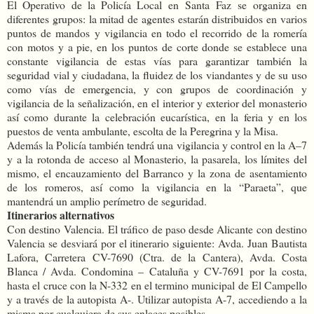
El Operativo de la Policía Local en Santa Faz se organiza en
diferentes grupos: la mitad de agentes estarán distribuidos en varios
puntos de mandos y vigilancia en todo el recorrido de la romería
con motos y a pie, en los puntos de corte donde se establece una
constante vigilancia de estas vías para garantizar también la
seguridad vial y ciudadana, la fluidez de los viandantes y de su uso
como vías de emergencia, y con grupos de coordinación y
vigilancia de la señalización, en el interior y exterior del monasterio
así como durante la celebración eucarística, en la feria y en los
puestos de venta ambulante, escolta de la Peregrina y la Misa.
Además la Policía también tendrá una vigilancia y control en la A–7
y a la rotonda de acceso al Monasterio, la pasarela, los límites del
mismo, el encauzamiento del Barranco y la zona de asentamiento
de los romeros, así como la vigilancia en la “Paraeta”, que
mantendrá un amplio perímetro de seguridad.
Itinerarios alternativos
Con destino Valencia. El tráfico de paso desde Alicante con destino
Valencia se desviará por el itinerario siguiente: Avda. Juan Bautista
Lafora, Carretera CV-7690 (Ctra. de la Cantera), Avda. Costa
Blanca / Avda. Condomina – Cataluña y CV-7691 por la costa,
hasta el cruce con la N-332 en el termino municipal de El Campello
y a través de la autopista A-. Utilizar autopista A-7, accediendo a la
misma por cualquiera de sus enlaces posibles.