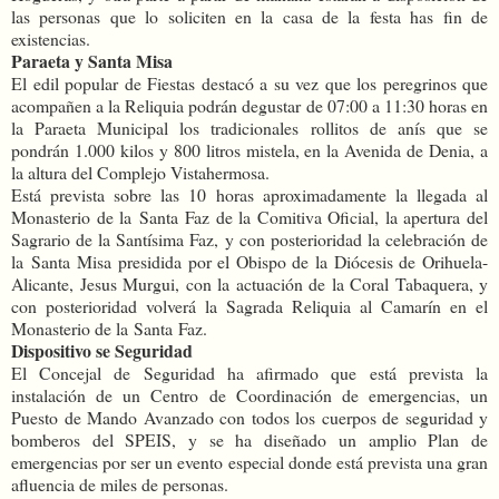
las personas que lo soliciten en la casa de la festa has fin de
existencias.
Paraeta y Santa Misa
El edil popular de Fiestas destacó a su vez que los peregrinos que
acompañen a la Reliquia podrán degustar de 07:00 a 11:30 horas en
la Paraeta Municipal los tradicionales rollitos de anís que se
pondrán 1.000 kilos y 800 litros mistela, en la Avenida de Denia, a
la altura del Complejo Vistahermosa.
Está prevista sobre las 10 horas aproximadamente la llegada al
Monasterio de la Santa Faz de la Comitiva Oficial, la apertura del
Sagrario de la Santísima Faz, y con posterioridad la celebración de
la Santa Misa presidida por el Obispo de la Diócesis de Orihuela-
Alicante, Jesus Murgui, con la actuación de la Coral Tabaquera, y
con posterioridad volverá la Sagrada Reliquia al Camarín en el
Monasterio de la Santa Faz.
Dispositivo se Seguridad
El Concejal de Seguridad ha afirmado que está prevista la
instalación de un Centro de Coordinación de emergencias, un
Puesto de Mando Avanzado con todos los cuerpos de seguridad y
bomberos del SPEIS, y se ha diseñado un amplio Plan de
emergencias por ser un evento especial donde está prevista una gran
afluencia de miles de personas.