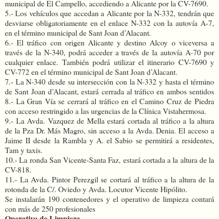
municipal de El Campello, accediendo a Alicante por la CV-7690.
5.- Los vehículos que accedan a Alicante por la N-332, tendrán que
desviarse obligatoriamente en el enlace N-332 con la autovía A-7,
en el término municipal de Sant Joan d’Alacant.
6.- El tráfico con origen Alicante y destino Alcoy o viceversa a
través de la N-340, podrá acceder a través de la autovía A-70 por
cualquier enlace. También podrá utilizar el itinerario CV-7690 y
CV-772 en el término municipal de Sant Joan d’Alacant.
7.- La N-340 desde su intersección con la N-332 y hasta el término
de Sant Joan d’Alacant, estará cerrada al tráfico en ambos sentidos
8.- La Gran Vía se cerrará al tráfico en el Camino Cruz de Piedra
con acceso restringido a las urgencias de la Clínica Vistahermosa.
9.- La Avda. Vazquez de Mella estará cortada al tráfico a la altura
de la Pza Dr. Más Magro, sin acceso a la Avda. Denia. El acceso a
Jaime II desde la Rambla y A. el Sabio se permitirá a residentes,
Tam y taxis.
10.- La ronda San Vicente-Santa Faz, estará cortada a la altura de la
CV-818.
11.- La Avda. Pintor Perezgil se cortará al tráfico a la altura de la
rotonda de la C/. Oviedo y Avda. Locutor Vicente Hipólito.
Se instalarán 190 contenedores y el operativo de limpieza contará
con más de 250 profesionales
Operativo de Limpieza