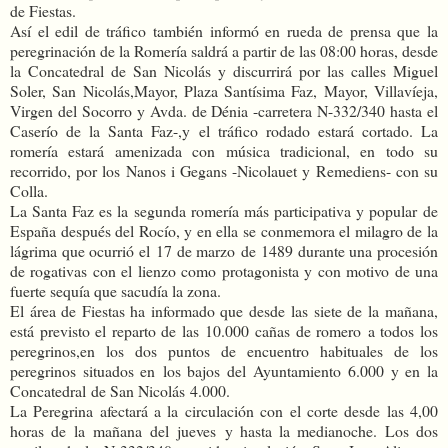
de Fiestas.
Así el edil de tráfico también informó en rueda de prensa que la
peregrinación de la Romería saldrá a partir de las 08:00 horas, desde
la Concatedral de San Nicolás y discurrirá por las calles Miguel
Soler, San Nicolás,Mayor, Plaza Santísima Faz, Mayor, Villavíeja,
Virgen del Socorro y Avda. de Dénia -carretera N-332/340 hasta el
Caserío de la Santa Faz-,y el tráfico rodado estará cortado. La
romería estará amenizada con música tradicional, en todo su
recorrido, por los Nanos i Gegans -Nicolauet y Remediens- con su
Colla.
La Santa Faz es la segunda romería más participativa y popular de
España después del Rocío, y en ella se conmemora el milagro de la
lágrima que ocurrió el 17 de marzo de 1489 durante una procesión
de rogativas con el lienzo como protagonista y con motivo de una
fuerte sequía que sacudía la zona.
El área de Fiestas ha informado que desde las siete de la mañana,
está previsto el reparto de las 10.000 cañas de romero a todos los
peregrinos,en los dos puntos de encuentro habituales de los
peregrinos situados en los bajos del Ayuntamiento 6.000 y en la
Concatedral de San Nicolás 4.000.
La Peregrina afectará a la circulación con el corte desde las 4,00
horas de la mañana del jueves y hasta la medianoche. Los dos