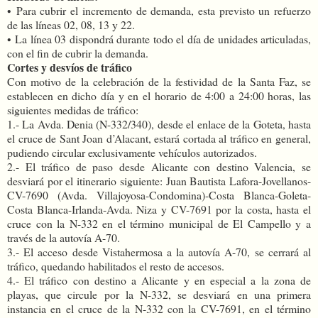
•
Para cubrir el incremento de demanda, esta previsto un refuerzo
de las líneas 02, 08, 13 y 22.
•
La línea 03 dispondrá durante todo el día de unidades articuladas,
con el fin de cubrir la demanda.
Cortes y desvíos de tráfico
Con motivo de la celebración de la festividad de la Santa Faz, se
establecen en dicho día y en el horario de 4:00 a 24:00 horas, las
siguientes medidas de tráfico:
1.- La Avda. Denia (N-332/340), desde el enlace de la Goteta, hasta
el cruce de Sant Joan d’Alacant, estará cortada al tráfico en general,
pudiendo circular exclusivamente vehículos autorizados.
2.- El tráfico de paso desde Alicante con destino Valencia, se
desviará por el itinerario siguiente: Juan Bautista Lafora-Jovellanos-
CV-7690 (Avda. Villajoyosa-Condomina)-Costa Blanca-Goleta-
Costa Blanca-Irlanda-Avda. Niza y CV-7691 por la costa, hasta el
cruce con la N-332 en el término municipal de El Campello y a
través de la autovía A-70.
3.- El acceso desde Vistahermosa a la autovía A-70, se cerrará al
tráfico, quedando habilitados el resto de accesos.
4.- El tráfico con destino a Alicante y en especial a la zona de
playas, que circule por la N-332, se desviará en una primera
instancia en el cruce de la N-332 con la CV-7691, en el término