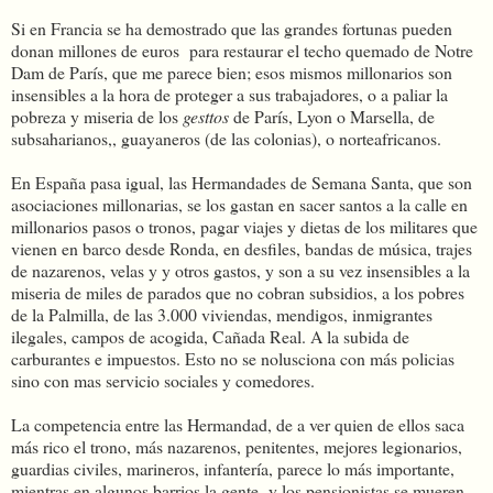
Si en Francia se ha demostrado que las grandes fortunas pueden
donan millones de euros para restaurar el techo quemado de Notre
Dam de París, que me parece bien; esos mismos millonarios son
insensibles a la hora de proteger a sus trabajadores, o a paliar la
pobreza y miseria de los
gesttos
de París, Lyon o Marsella, de
subsaharianos,, guayaneros (de las colonias), o norteafricanos.
En España pasa igual, las Hermandades de Semana Santa, que son
asociaciones millonarias, se los gastan en sacer santos a la calle en
millonarios pasos o tronos, pagar viajes y dietas de los militares que
vienen en barco desde Ronda, en desfiles, bandas de música, trajes
de nazarenos, velas y y otros gastos, y son a su vez insensibles a la
miseria de miles de parados que no cobran subsidios, a los pobres
de la Palmilla, de las 3.000 viviendas, mendigos, inmigrantes
ilegales, campos de acogida, Cañada Real. A la subida de
carburantes e impuestos. Esto no se nolusciona con más policias
sino con mas servicio sociales y comedores.
La competencia entre las Hermandad, de a ver quien de ellos saca
más rico el trono, más nazarenos, penitentes, mejores legionarios,
guardias civiles, marineros, infantería, parece lo más importante,
mientras en algunos barrios la gente y los pensionistas se mueren