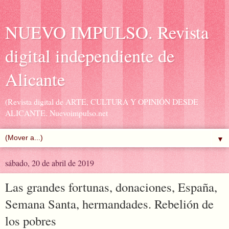
NUEVO IMPULSO. Revista
digital independiente de
Alicante
(Revista digital de ARTE, CULTURA Y OPINIÓN DESDE
ALICANTE. Nuevoimpulso.net
▼
sábado, 20 de abril de 2019
Las grandes fortunas, donaciones, España,
Semana Santa, hermandades. Rebelión de
los pobres