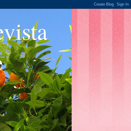
ista
e