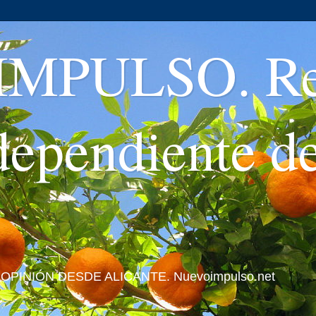
MPULSO. Rev
ndependiente d
 Y OPINIÓN DESDE ALICANTE. Nuevoimpulso.net