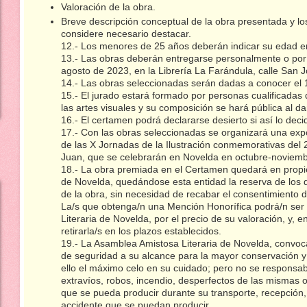
Valoración de la obra.
Breve descripción conceptual de la obra presentada y los
considere necesario destacar.
12.- Los menores de 25 años deberán indicar su edad en
13.- Las obras deberán entregarse personalmente o por 
agosto de 2023, en la Librería La Farándula, calle San
14.- Las obras seleccionadas serán dadas a conocer el
15.- El jurado estará formado por personas cualificadas
las artes visuales y su composición se hará pública al dar
16.- El certamen podrá declararse desierto si así lo deci
17.- Con las obras seleccionadas se organizará una expo
de las X Jornadas de la Ilustración conmemorativas del 
Juan, que se celebrarán en Novelda en octubre-noviem
18.- La obra premiada en el Certamen quedará en propi
de Novelda, quedándose esta entidad la reserva de los 
de la obra, sin necesidad de recabar el consentimiento d
La/s que obtenga/n una Mención Honorífica podrá/n ser 
Literaria de Novelda, por el precio de su valoración, y, e
retirarla/s en los plazos establecidos.
19.- La Asamblea Amistosa Literaria de Novelda, convoc
de seguridad a su alcance para la mayor conservación y 
ello el máximo celo en su cuidado; pero no se responsabi
extravíos, robos, incendio, desperfectos de las mismas o
que se pueda producir durante su transporte, recepción, 
accidente que se puedan producir.