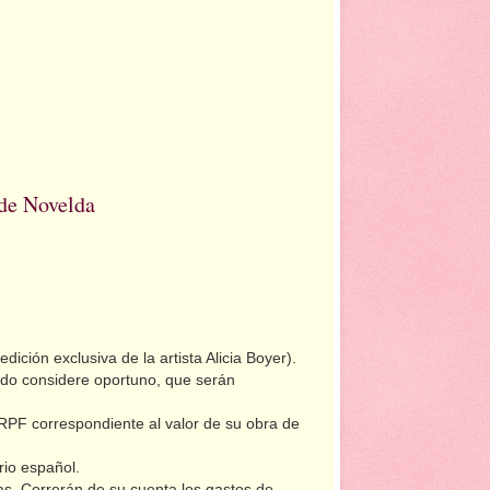
de Novelda
ción exclusiva de la artista Alicia Boyer).
ado considere oportuno, que serán
l IRPF correspondiente al valor de su obra de
rio español.
s. Correrán de su cuenta los gastos de