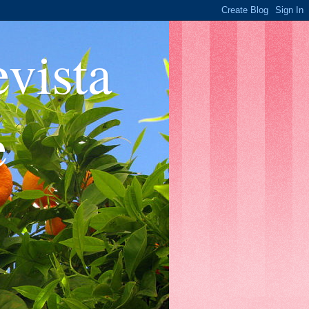
ista
e