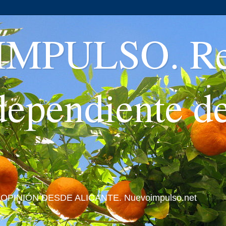
MPULSO. Rev
ndependiente d
 Y OPINIÓN DESDE ALICANTE. Nuevoimpulso.net