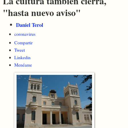
La cultura también cierra,
"hasta nuevo aviso"
Daniel Terol
coronavirus
Compartir
Tweet
Linkedin
Menéame