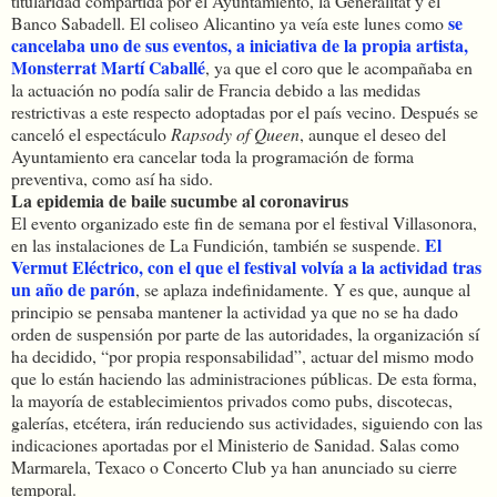
titularidad compartida por el Ayuntamiento, la Generalitat y el
se
Banco Sabadell. El coliseo Alicantino ya veía este lunes como
cancelaba uno de sus eventos, a iniciativa de la propia artista,
Monsterrat Martí Caballé
, ya que el coro que le acompañaba en
la actuación no podía salir de Francia debido a las medidas
restrictivas a este respecto adoptadas por el país vecino. Después se
canceló el espectáculo
Rapsody of Queen
, aunque el deseo del
Ayuntamiento era cancelar toda la programación de forma
preventiva, como así ha sido.
La epidemia de baile sucumbe al coronavirus
El evento organizado este fin de semana por el festival Villasonora,
El
en las instalaciones de La Fundición, también se suspende.
Vermut Eléctrico, con el que el festival volvía a la actividad tras
un año de parón
, se aplaza indefinidamente. Y es que, aunque al
principio se pensaba mantener la actividad ya que no se ha dado
orden de suspensión por parte de las autoridades, la organización sí
ha decidido, “por propia responsabilidad”, actuar del mismo modo
que lo están haciendo las administraciones públicas. De esta forma,
la mayoría de establecimientos privados como pubs, discotecas,
galerías, etcétera, irán reduciendo sus actividades, siguiendo con las
indicaciones aportadas por el Ministerio de Sanidad. Salas como
Marmarela, Texaco o Concerto Club ya han anunciado su cierre
temporal.