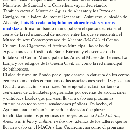
Ministerio de Sanidad o la Conselleria vayan decretando.
También cierra el Museo de Aguas de Alicante y los Pozos de
Garrigós, en la ladera del monte Benacantil. Asimismo, el alcalde de
Luis Barcala, adoptaba igualmente estas severas
Alicante,
medidas
al firmar un bando municipal con el que se decretaba el
cierre de la red municipal de museos entre los que se encuentra el
Museo de Arte Contemporáneo de Alicante (MACA), el Centro
Cultural Las Cigarreras, el Archivo Municipal, las salas de
exposiciones del Castillo de Santa Bárbara y el ascensor de la
fortaleza, el Centro Municipal de las Artes, el Museo de Belenes, La
Lonja y los refugios de la Guerra Civil, así como la red municipal
de bibliotecas.
El alcalde firma un Bando por el que decreta la clausura de los centro
centros municipales comunitarios, las asociaciones vecinales y los cen
Esta dura actuación sin concreción temporal afectará por tanto a
centenares de actividades programadas por decenas de asociaciones
y entidades locales que preveían llevar a cabo sus programas
culturales en todas estas instalaciones públicas. De hecho, el
Ayuntamiento también ha tomado la decisión de aplazar
indefinidamente los programas de proyectos como
Aula Abierta
,
Anem a la Biblio
y
Cultura en barrios
, además de los talleres que se
llevan a cabo en el MACA y Las Cigarreras, así como el programa