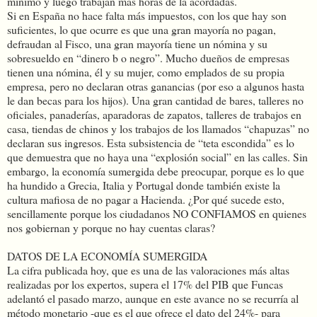
mínimo y luego trabajan más horas de la acordadas.
Si en España no hace falta más impuestos, con los que hay son
suficientes, lo que ocurre es que una gran mayoría no pagan,
defraudan al Fisco, una gran mayoría tiene un nómina y su
sobresueldo en “dinero b o negro”. Mucho dueños de empresas
tienen una nómina, él y su mujer, como emplados de su propia
empresa, pero no declaran otras ganancias (por eso a algunos hasta
le dan becas para los hijos). Una gran cantidad de bares, talleres no
oficiales, panaderías, aparadoras de zapatos, talleres de trabajos en
casa, tiendas de chinos y los trabajos de los llamados “chapuzas” no
declaran sus ingresos. Esta subsistencia de “teta escondida” es lo
que demuestra que no haya una “explosión social” en las calles. Sin
embargo, la economía sumergida debe preocupar, porque es lo que
ha hundido a Grecia, Italia y Portugal donde también existe la
cultura mafiosa de no pagar a Hacienda. ¿Por qué sucede esto,
sencillamente porque los ciudadanos NO CONFIAMOS en quienes
nos gobiernan y porque no hay cuentas claras?
DATOS DE LA ECONOMÍA SUMERGIDA
La cifra publicada hoy, que es una de las valoraciones más altas
realizadas por los expertos, supera el 17% del PIB que Funcas
adelantó el pasado marzo, aunque en este avance no se recurría al
método monetario -que es el que ofrece el dato del 24%- para