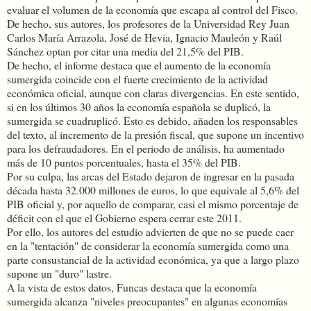
evaluar el volumen de la economía que escapa al control del Fisco.
De hecho, sus autores, los profesores de la Universidad Rey Juan
Carlos María Arrazola, José de Hevia, Ignacio Mauleón y Raúl
Sánchez optan por citar una media del 21,5% del PIB.
De hecho, el informe destaca que el aumento de la economía
sumergida coincide con el fuerte crecimiento de la actividad
económica oficial, aunque con claras divergencias. En este sentido,
si en los últimos 30 años la economía española se duplicó, la
sumergida se cuadruplicó. Esto es debido, añaden los responsables
del texto, al incremento de la presión fiscal, que supone un incentivo
para los defraudadores. En el periodo de análisis, ha aumentado
más de 10 puntos porcentuales, hasta el 35% del PIB.
Por su culpa, las arcas del Estado dejaron de ingresar en la pasada
década hasta 32.000 millones de euros, lo que equivale al 5,6% del
PIB oficial y, por aquello de comparar, casi el mismo porcentaje de
déficit con el que el Gobierno espera cerrar este 2011.
Por ello, los autores del estudio advierten de que no se puede caer
en la "tentación" de considerar la economía sumergida como una
parte consustancial de la actividad económica, ya que a largo plazo
supone un "duro" lastre.
A la vista de estos datos, Funcas destaca que la economía
sumergida alcanza "niveles preocupantes" en algunas economías